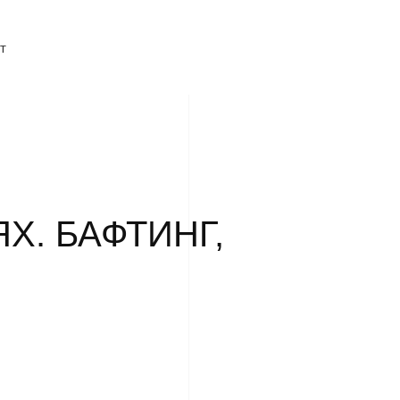
т
Х. БАФТИНГ,