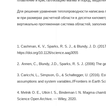
плавление и кристаллизацию магмы и пород, выделен
Для решения уравнения теплопроводности написана п
м при размерах расчетной области в десятки киломе
вертикально протяженная система областей, заполне
1. Cashman, K. V., Sparks, R. S. J., & Blundy, J. D. (201
https://doi.org/10.1126/science.aag3055
2. Annen, C., Blundy, J.D., Sparks, R. S. J. (2006) The ge
3. Caricchi, L., Simpson, G., & Schaltegger, U. (2016). 
assumptions and system variables.//Frontiers in Earth Sci
4. Melnik O. E., Utkin I. S., Bindeman I. N. Magma chamb
Science Open Archive. — Wiley, 2020.