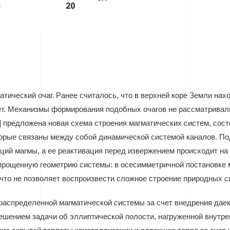
тический очаг. Ранее считалось, что в верхней коре Земли на
ет. Механизмы формирования подобных очагов не рассматривал
1] предложена новая схема строения магматических систем, со
орые связаны между собой динамической системой каналов. По
ий магмы, а ее реактивация перед извержением происходит на 
прощенную геометрию системы: в осесимметричной постановке 
), что не позволяет воспроизвести сложное строение природны
аспределенной магматической системы за счет внедрения даек
шением задачи об эллиптической полости, нагруженной внутр