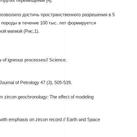
упругих перемещений [4].
позволило достичь пространственного разрешения в 5
 породы в течение 100 тыс. лет формируется
й магмой (Рис.1).
ew of igneous processes// Science.
Journal of Petrology 47 (3), 505-539.
m zircon geochronology: The effect of modeling
 with emphasis on zircon record // Earth and Space