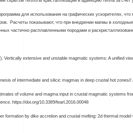
ие скрытой теплоты кристаллизации и адвекцию тепла за счет 
рограмма для использования на графических ускорителях, что 
тров. Расчеты показывают, что при внедрении магмы в холодные
нных частично расплавленными породами и раскристаллизованно
7). Vertically extensive and unstable magmatic systems: A unified vi
nesis of intermediate and silicic magmas in deep crustal hot zones// 
Estimates of volume and magma input in crustal magmatic systems fro
ence. https://doi.org/10.3389/feart.2016.00048
er formation by dike accretion and crustal melting: 2d thermal model