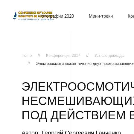
Фотографии 2020
Мини-треки
Ко
Home
Конференция 2017
Устные доклады
Электроосмотическое течение двух несмешивающихся
ЭЛЕКТРООСМОТИЧ
НЕСМЕШИВАЮЩИХ
ПОД ДЕЙСТВИЕМ 
Автор: Георгий Сергеевич Ганченко