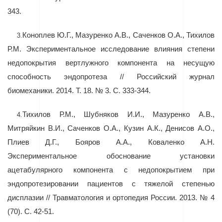
343.
Коноплев Ю.Г., Мазуренко А.В., Саченков О.А., Тихилов
3.
Р.М. Экспериментальное исследование влияния степени
недопокрытия вертлужного компонента на несущую
способность эндопротеза // Российский журнал
биомеханики. 2014. Т. 18. № 3. С. 333-344.
Тихилов Р.М., Шубняков И.И., Мазуренко А.В.,
4.
Митряйкин В.И., Саченков О.А., Кузин А.К., Денисов А.О.,
Плиев Д.Г., Бояров А.А., Коваленко А.Н.
Экспериментальное обоснование установки
ацетабулярного компонента с недопокрытием при
эндопротезировании пациентов с тяжелой степенью
дисплазии // Травматология и ортопедия России. 2013. № 4
(70). С. 42-51.