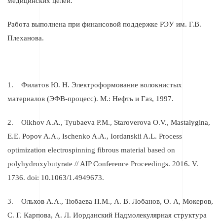
медицинских целей.
Работа выполнена при финансовой поддержке РЭУ им. Г.В.
Плеханова.
1. Филатов Ю. Н. Электроформование волокнистых
материалов (ЭФВ-процесс). М.: Нефть и Газ, 1997.
2. Olkhov A.A., Tyubaeva P.M., Staroverova O.V., Mastalygina,
E.E. Popov A.A., Ischenko A.A., Iordanskii A.L. Process
optimization electrospinning fibrous material based оn
polyhydroxybutyrate // AIP Conference Proceedings. 2016. V.
1736. doi: 10.1063/1.4949673.
3. Ольхов А.А., Тюбаева П.М., А. В. Лобанов, О. А, Мокеров,
С. Г. Карпова, А. Л. Иорданский Надмолекулярная структура