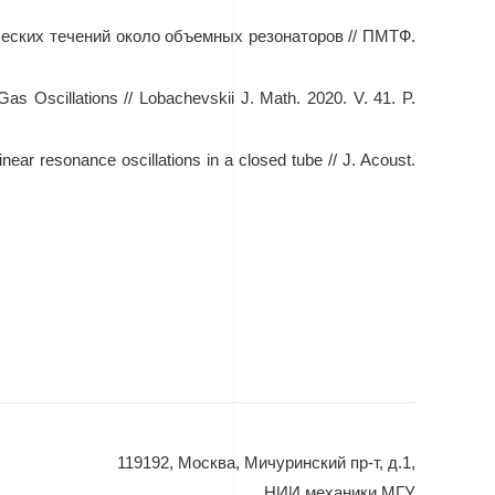
ческих течений около объемных резонаторов // ПМТФ.
as Oscillations // Lobachevskii J. Math. 2020. V. 41. P.
near resonance oscillations in a closed tube // J. Acoust.
119192, Москва, Мичуринский пр-т, д.1,
НИИ механики МГУ