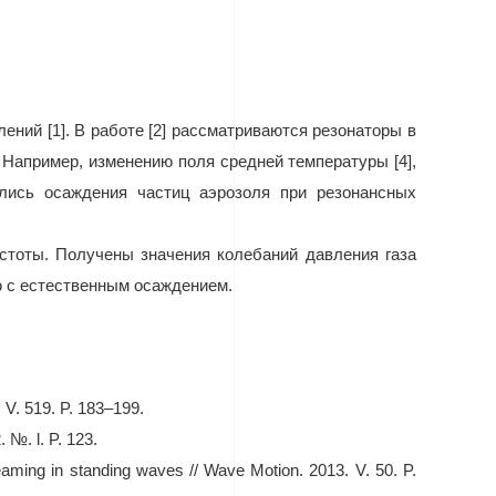
ний [1]. В работе [
2
] рассматриваются резонаторы в
. Например, изменению поля средней температуры [4],
ались осаждения частиц аэрозоля при резонансных
астоты. Получены значения колебаний давления газа
ю с естественным осаждением.
. V. 519. P. 183–199.
2.
№
. l. P. 123.
eaming in standing waves // Wave Motion. 2013. V. 50. P.