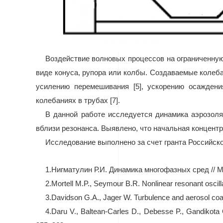
Воздействие волновых процессов на ограниченную
виде конуса, рупора или колбы. Создаваемые колеб
усилению перемешивания [5], ускорению осаждени
колебаниях в трубах [7].
В данной работе исследуется динамика аэрозоля
вблизи резонанса. Выявлено, что начальная концент
Исследование выполнено за счет гранта Российско
1.
Нигматулин Р.И. Динамика многофазных сред // Мос
2.
Mortell M.P., Seymour B.R. Nonlinear resonant oscilla
3.
Davidson G.A., Jager W. Turbulence and aerosol coagul
4.
Daru V., Baltean-Carles D., Debesse P., Gandikota 