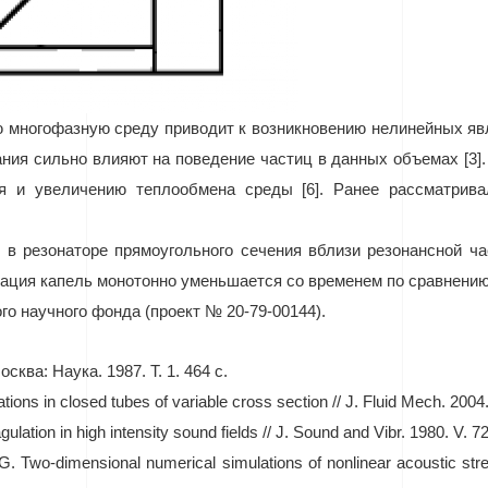
 многофазную среду приводит к возникновению нелинейных явле
ания сильно влияют на поведение частиц в данных объемах [
3
]
я и увеличению теплообмена среды [6]. Ранее рассматрив
 в резонаторе прямоугольного сечения вблизи резонансной ч
рация капель монотонно уменьшается со временем по сравнени
го научного фонда (проект № 20-79-00144).
ква: Наука. 1987. Т. 1. 464 с.
tions in closed tubes of variable cross section // J. Fluid Mech. 2004
ation in high intensity sound fields // J. Sound and Vibr. 1980. V. 7
G. Two-dimensional numerical simulations of nonlinear acoustic str