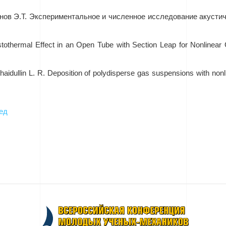
ирнов Э.Т. Экспериментальное и численное исследование акусти
tothermal Effect in an Open Tube with Section Leap for Nonlinear G
haidullin L. R. Deposition of polydisperse gas suspensions with nonli
ед