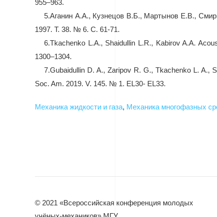
955–963.
5.
Аганин А.А., Кузнецов В.Б., Мартынов Е.В., См
1997. Т. 38. № 6. С. 61-71.
6.
Tkachenko L.A., Shaidullin L.R., Kabirov A.A. Acous
1300–1304.
7.
Gubaidullin D. A., Zaripov R. G., Tkachenko L. A., S
Soc. Am. 2019. V. 145.
№ 1.
EL30- EL33.
Механика жидкости и газа
,
Механика многофазных ср
© 2021 «Всероссийская конференция молодых
учёных-механиков» МГУ