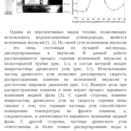
Одним из перспективных видов топлив, позволяющих
использовать водонасыщенные углеводороды, является
вспененная эмульсия [1, 2]. По своей сути вспененная эмульсия
- это пена, состоящая из пузырей кислорода,
диспергированных в эмульсии. В данной работе
рассматривается процесс горения вспененной эмульсии в
полуоткрытой трубке (рис. 1
а
), в состав которой входят
микрочастицы древесного угля (рис. 1
б
). Использование
частиц древесного угля позволяет регулировать скорость
распространения пламени во вспененной эмульсии в
достаточно широком диапазоне (рис. 1
в
). Важную роль при
распространении пламени в пене играет процесс взрывного
вскипания жидкой фазы [3]. С одной стороны, влияние
микрочастиц древесного угля на скорость горения пены
связано с тем, что горящие частицы угля способствуют
повышению температуры во фронте пламени, а,
следовательно, и интенсивности взрывного вскипания жидкой
фазы. С другой стороны, частицы древесного угля
ответственны за более тонкое диспергирование воды в