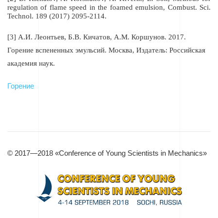
regulation of flame speed in the foamed emulsion, Combust. Sci.
Technol. 189 (2017) 2095-2114.
[3]
А
.
И
.
Леонтьев
,
Б
.
В
.
Кичатов
,
А
.
М
.
Коршунов
.
2017.
Горение вспененных эмульсий. Москва, Издатель: Российская
академия наук.
Горение
© 2017—2018 «Conference of Young Scientists in Mechanics»