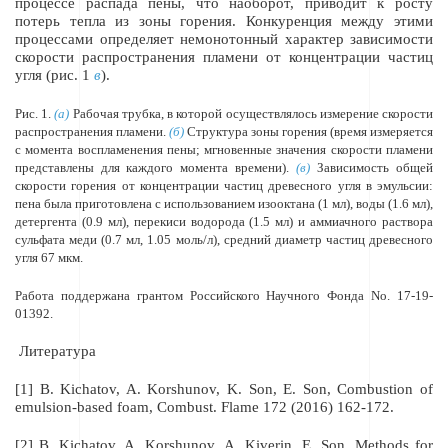
процессе распада пены, что наоборот, приводит к росту
потерь тепла из зоны горения. Конкуренция между этими
процессами определяет немонотонный характер зависимости
скорости распространения пламени от концентрации частиц
угля (рис. 1
в
).
Рис. 1.
(а)
Р
абочая трубка, в которой осуществлялось измерение скорости
распространения пламени
.
(б)
Структура зоны горения (время измеряется
с момента воспламенения пены; мгновенные значения скорости пламени
представлены для каждого момента времени).
(в)
Зависимость общей
скорости горения от концентрации частиц древесного угля в эмульсии
:
пена была приготовлена с использованием изооктана
(1 мл), воды (1.6 мл),
детергента
(0.9 мл),
перекиси водорода
(1.5 мл) и аммиачного раствора
сульфата меди (0.7 мл, 1.05 моль/л), средний диаметр частиц древесного
угля 67 мкм.
Работа поддержана грантом Российского Научного Фонда
No
. 17-19-
01392.
Литература
[1] B. Kichatov, A. Korshunov, K. Son, E. Son, Combustion of
emulsion-based foam, Combust. Flame 172 (2016) 162-172.
[2] B. Kichatov, A. Korshunov, A. Kiverin, E. Son, Methods for