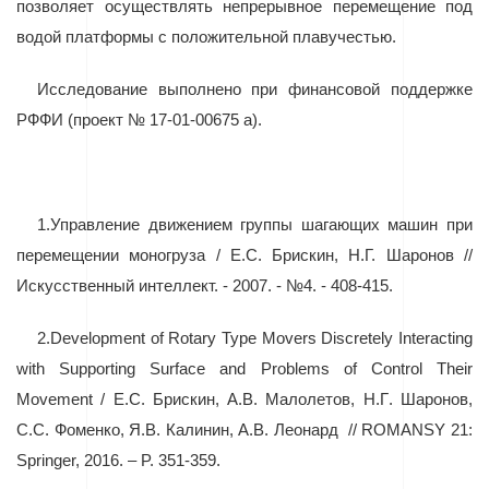
позволяет осуществлять непрерывное перемещение под
водой платформы с положительной плавучестью.
Исследование выполнено при финансовой поддержке
РФФИ (проект № 17-01-00675 а).
1.
Управление движением группы шагающих машин при
перемещении моногруза / Е.С. Брискин, Н.Г. Шаронов //
Искусственный интеллект. - 2007. - №4. - 408-415.
2.
Development of Rotary Type Movers Discretely Interacting
with Supporting Surface and Problems of Control Their
Movement /
Е
.
С
.
Брискин
,
А
.
В
.
Малолетов
,
Н
.
Г
.
Шаронов
,
С
.
С
.
Фоменко
,
Я
.
В
.
Калинин
,
А
.
В
.
Леонард
// ROMANSY 21:
Springer, 2016. – P. 351-359.