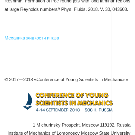
Reshmin. Formation of free round jets with long laminar regions
at large Reynolds numbers// Phys. Fluids. 2018. V. 30, 043603.
Механика жидкости и газа
© 2017—2018 «Conference of Young Scientists in Mechanics»
1 Michurinsky Prospekt, Moscow 119192, Russia
Institute of Mechanics of Lomonosov Moscow State University