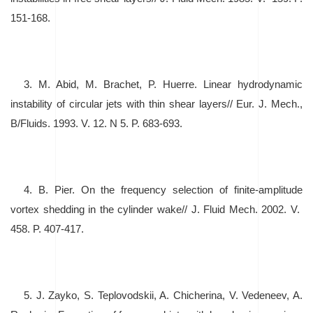
151-168.
3.
M. Abid, M. Brachet, P. Huerre. Linear hydrodynamic
instability of circular jets with thin shear layers// Eur. J. Mech.,
B/Fluids. 1993. V. 12. N 5. P. 683-693.
4.
B. Pier. On the frequency selection of finite-amplitude
vortex shedding in the cylinder wake// J. Fluid Mech. 2002. V.
458. P. 407-417.
5.
J. Zayko, S. Teplovodskii, A. Chicherina, V. Vedeneev, A.