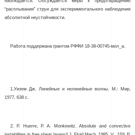
наблюдается. Обсуждается меры к предотвращению
“
расплывания
”
струи для экспериментального наблюдения
абсолютной неустойчивости.
Работа поддержана грантом РФФИ 18-38-00745-мол_а.
1.
Уизем Дж. Линейные и нелинейные волны. М.: Мир,
1977. 638 с.
2.
P. Huerre, P. A. Monkewitz. Absolute and convective
instabilities in free shear layers// J. Fluid Mech. 1985. V.
159. P.