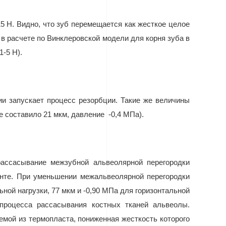
5 Н. Видно, что зуб перемещается как жесткое целое
в расчете по Винклеровской модели для корня зуба в
-5 Н).
ии запускает процесс резорбции. Такие же величины
 составило 21 мкм, давление
-0,4 МПа).
рассасывание межзубной альвеолярной перегородки
онте. При уменьшении межальвеолярной перегородки
ьной нагрузки, 77 мкм и -0,90 МПа для горизонтальной
 процесса рассасывания костных тканей альвеолы.
мой из термопласта, пониженная жесткость которого