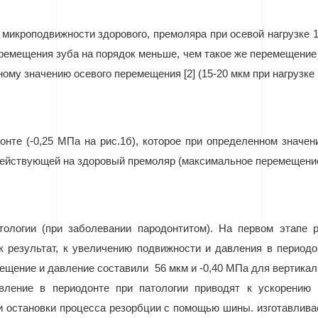
 микроподвижности здорового, премоляра при осевой нагрузке 1
еремещения зуба на порядок меньше, чем такое же перемещение 
ому значению осевого перемещения [2] (15-20 мкм при нагрузке 1
нте (-0,25 МПа на рис.1б), которое при определенном значен
 действующей на здоровый премоляр (максимальное перемещение
ологии (при заболевании пародонтитом). На первом этапе 
к результат, к увеличению подвижности и давления в период
мещение и давление составили
56 мкм и -0,40 МПа для вертикал
вление в периодонте при патологии приводят к ускорению
остановки процесса резорбции с помощью шины. изготавливае