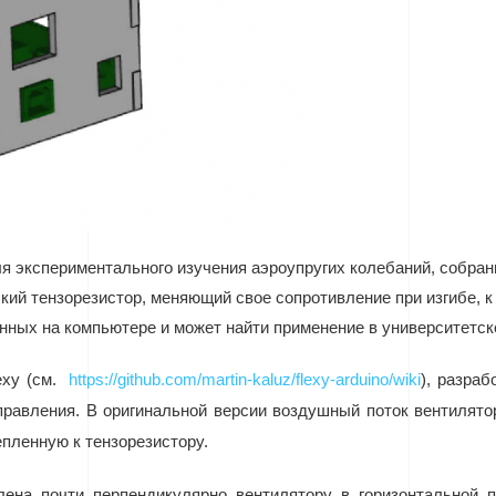
я экспериментального изучения аэроупругих колебаний, собра
бкий тензорезистор, меняющий свое сопротивление при изгибе, 
нных на компьютере и может найти применение в университетс
exy (см.
https://github.com/martin-kaluz/flexy-arduino/wiki
), разра
правления. В оригинальной версии воздушный поток вентилято
пленную к тензорезистору.
ена почти перпендикулярно вентилятору в горизонтальной 