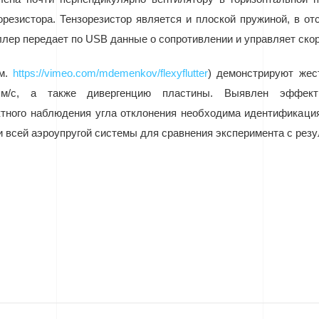
орезистора. Тензорезистор является и плоской пружиной, в о
ллер передает по
USB
данные о сопротивлении и управляет ско
см.
https://vimeo.com/mdemenkov/flexyflutter
) демонстрируют жес
м/
c
, а также дивергенцию пластины. Выявлен эффект в
ектного наблюдения угла отклонения необходима идентификация
и всей аэроупругой системы для сравнения эксперимента с рез