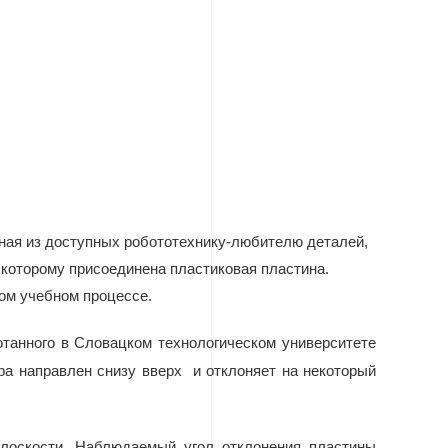
нная из доступных робототехнику-любителю деталей,
к которому присоединена пластиковая пластина.
ком учебном процессе.
ботанного в Словацком технологическом университете
ра направлен снизу вверх и отклоняет на некоторый
плоскости. Наблюдаемый угол отклонения пластины