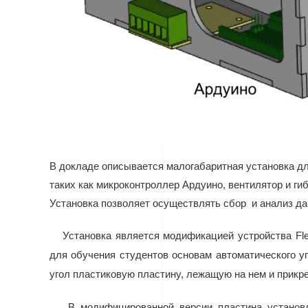
В докладе описывается малогабаритная установка дл
таких как микроконтроллер Ардуино, вентилятор и ги
Установка позволяет осуществлять сбор и анализ да
Установка является модификацией устройства Fl
для обучения студентов основам автоматического у
угол пластиковую пластину, лежащую на нем и прикре
В модифицированной версии пластина установл