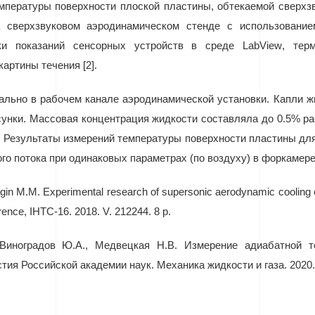
мпературы поверхности плоской пластины, обтекаемой сверх
а сверхзвуковом аэродинамическом стенде с использовани
тки показаний сенсорных устройств в среде
LabView
, тер
артины течения [2].
ально в рабочем канале аэродинамической установки. Капли ж
нки. Массовая концентрация жидкости составляла до 0.5% расх
0. Результаты измерений температуры поверхности пластины дл
го потока при одинаковых параметрах (по воздуху) в форкамере
gin M.M. Experimental research of supersonic aerodynamic cooling effe
erence, IHTC-16.
2018. V. 212244. 8 p.
 Виноградов Ю.А., Медвецкая Н.В. Измерение адиабатной т
ия Российской академии наук. Механика жидкости и газа. 2020.