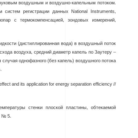
звуковым воздушным и воздушно-капельным потоком.
ем систем регистрации данных
National
Instruments
,
мопар с термокомпенсацией, зондовых измерений,
идкости (дистиллированная вода) в воздушный поток
ода воздуха, средний диаметр капель по Заутеру ­–
я случая однофазного (без капель) воздушного потока
.
ct and its application for energy separation efficiency //
емпературы стенки плоской пластины, обтекаемой
 № 5.