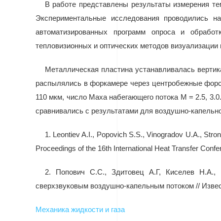
В работе представлены результаты измерения те
Экспериментальные исследования проводились н
автоматизированных программ опроса и обрабо
тепловизионных и оптических методов визуализации к
Металлическая пластина устанавливалась вертик
распылялись в форкамере через центробежные форсу
110 мкм, число Маха набегающего потока М = 2.5, 3.
сравнивались с результатами для воздушно-капельно
1.
Leontiev A.I., Popovich S.S., Vinogradov U.A., Stron
Proceedings of the 16th International Heat Transfer Conf
2.
Попович С.С., Здитовец А.Г, Киселев Н.А.,
сверхзвуковым воздушно-капельным потоком // Извест
Механика жидкости и газа