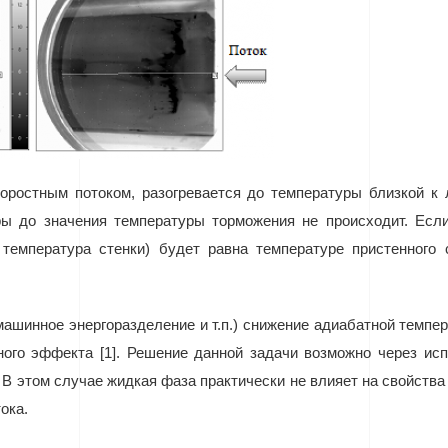
коростным потоком, разогревается до температуры близкой к
ры до значения температуры торможения не происходит. Есл
я температура стенки) будет равна температуре пристенного
машинное энергоразделение и т.п.) снижение адиабатной темп
го эффекта [1]. Решение данной задачи возможно через исп
В этом случае жидкая фаза практически не влияет на свойства о
ока.