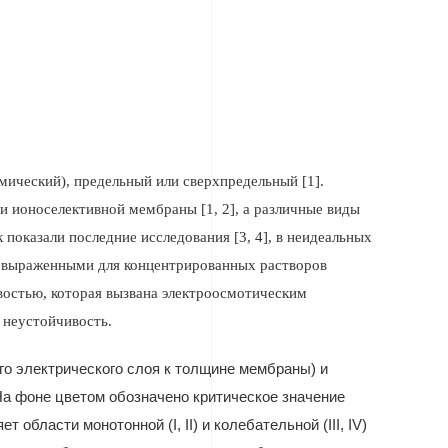
мический), предельный или сверхпредельный [1].
 ионоселективной мембраны [1, 2], а различные виды
показали последние исследования [3, 4], в неидеальных
е выраженными для концентрированных растворов
ивостью, которая вызвана электроосмотическим
 неустойчивость.
о электрического слоя к толщине мембраны) и
На фоне цветом обозначено критическое значение
яет области монотонной (
I
,
II
) и колебательной (
III
,
IV
)