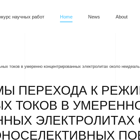
нкурс научных работ
Home
News
About
ных токов в умеренно концентрированных электролитах около неидеаль
Ы ПЕРЕХОДА К РЕЖ
Х ТОКОВ В УМЕРЕНН
НЫХ ЭЛЕКТРОЛИТАХ
ОНОСЕЛЕКТИВНЫХ ПО