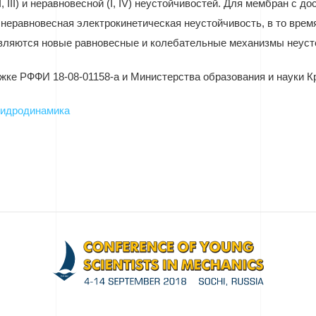
I
,
III
) и неравновесной (
I
,
IV
) неустойчивостей. Для мембран с до
 неравновесная электрокинетическая неустойчивость, в то вре
вляются новые равновесные и колебательные механизмы неуст
ке РФФИ 18-08-01158-а и Министерства образования и науки Кр
гидродинамика