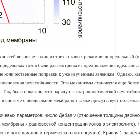
хностей возникает один из трех токовых режимов: допредельный (о
предельных токов были рассмотрены из предположения идеальности
 количественные поправки к уже изученным явлениям. Однако, как 
зникновения неустойчивости. Эти механизмы становятся еще боле
. Так, было показано, что наряду с электрокинетической неустойч
, в системе с неидеальной мембраной также присутствует объемная
ючевых параметров: число Дебая ν (отношение толщины двойног
 мембраны к равновесной концентрации ионов в электролите). 
сти потенциалов и термического потенциала). Кривая 1 раздел