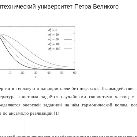
итехнический университет Петра Великого
ергии в тепловую в нанокристалле без дефектов. Взаимодействие
пература кристалла задаётся случайными скоростями частиц 
ределяется энергией заданной на нём гармонической волны, п
 по ансамблю реализаций [1].