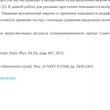
оростей частиц приводит к необратимости распределения энергии в
 [2]. В данной работе для реальных кристаллов показывается необ
Убывание механической энергии со временем описывается модиф
 и описать движение частиц с помощью уравнения продольных коле
ем вычислительных ресурсов суперкомпьютерного центра Санкт-
ystal. Dokl. Phys. 60 (9), page 407, 2015.
one-dimensional crystal. Proc. of XXIV ICTAM, pp. 2450-2451.
механика