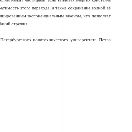
олны между частицами, если тепловая энергия кристалла
ратимость этого перехода, а также сохранение волной её
ицированным экспоненциальным законом, что позволяет
баний стрежня.
Петербургского политехнического университета Петра