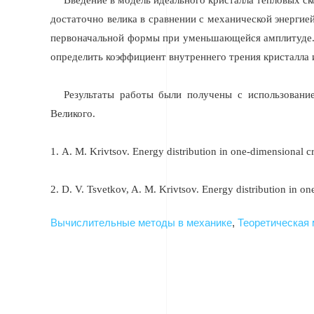
Введение в модель идеального кристалла тепловых ск
достаточно велика в сравнении с механической энергией
первоначальной формы при уменьшающейся амплитуде. 
определить коэффициент внутреннего трения кристалла
Результаты работы были получены с использовани
Великого.
1
.
A. M. Krivtsov. Energy distribution in one-dimensional cr
2
.
D. V. Tsvetkov, A. M. Krivtsov. Energy distribution in 
Вычислительные методы в механике
,
Теоретическая 