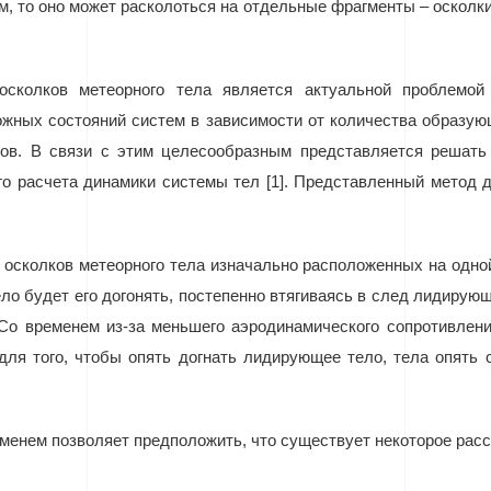
, то оно может расколоться на отдельные фрагменты – осколк
 осколков метеорного тела является актуальной проблемо
жных состояний систем в зависимости от количества образующ
ов. В связи с этим целесообразным представляется решат
го расчета динамики системы тел [1]. Представленный метод
х
осколков метеорного
тела
изначально
расположенных на одной
ло будет его догонять
, постепенно втягиваясь в след лидирую
 Со временем из-за меньшего аэродинамического сопротивлени
для того, чтобы опять догнать лидирующее тело, тела опять с
менем позволяет предположить, что существует некоторое рас