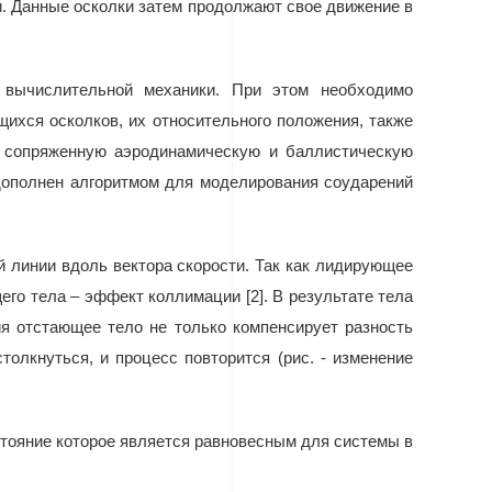
и. Данные осколки затем продолжают свое движение в
й вычислительной механики. При этом необходимо
ихся осколков, их относительного положения, также
ь сопряженную аэродинамическую и баллистическую
 дополнен алгоритмом для моделирования соударений
 линии вдоль вектора скорости. Так как лидирующее
щего тела
– эффект коллимации [2]. В результате тела
я отстающее тело не только компенсирует разность
толкнуться, и процесс повторится (рис. - изменение
стояние которое является равновесным для системы в